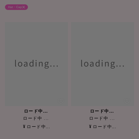
Hat・Cap
ロード中...
ロード中...
ロード中 ...
ロード中 ...
¥ ロード中...
¥ ロード中...