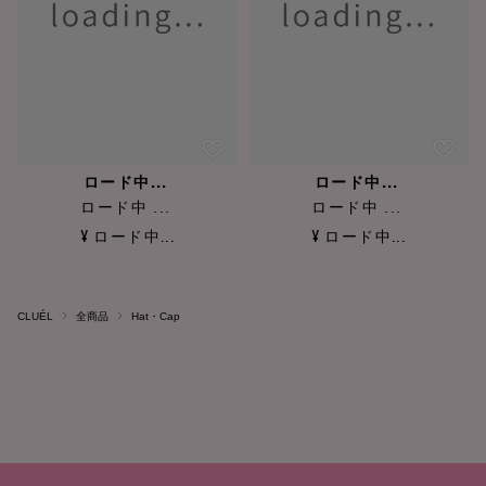
ロード中...
ロード中...
ロード中 ...
ロード中 ...
¥ ロード中...
¥ ロード中...
CLUÉL
全商品
Hat・Cap