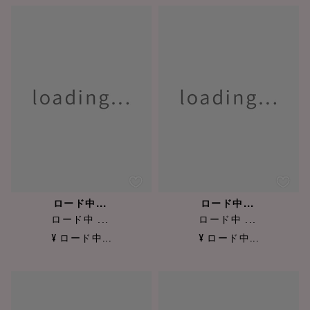
ロード中...
ロード中...
ロード中 ...
ロード中 ...
¥ ロード中...
¥ ロード中...