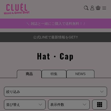
＼ 雑誌と一緒にご購入で送料無料！ /
公式LINEで最新情報をGET!!
Hat・Cap
商品
特集
NEWS
絞り込み
並び替え
表示件数