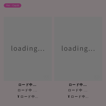
Hat・Cap
ロード中...
ロード中...
ロード中 ...
ロード中 ...
¥ ロード中...
¥ ロード中...