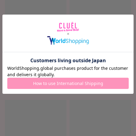
ロード中...
ロード中...
ロード中 ...
ロード中 ...
¥ ロード中...
¥ ロード中...