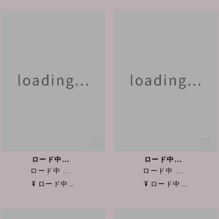
ロード中...
ロード中...
ロード中 ...
ロード中 ...
¥ ロード中...
¥ ロード中...