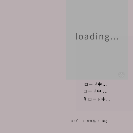
ロード中...
ロード中 ...
¥ ロード中...
CLUÉL
全商品
Bag