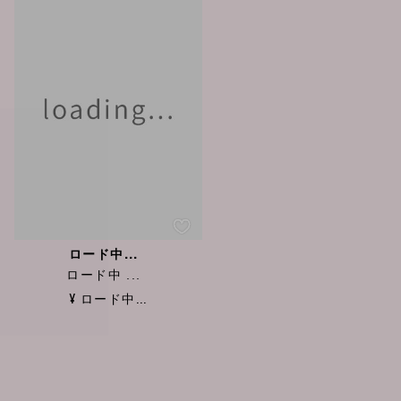
ロード中...
ロード中 ...
¥ ロード中...