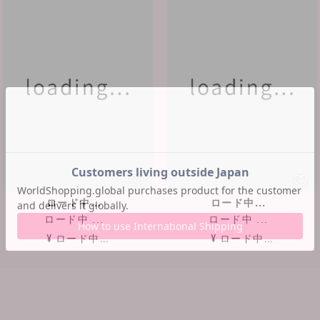
ロード中...
ロード中...
ロード中 ...
ロード中 ...
¥ ロード中...
¥ ロード中...