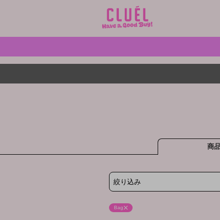
商
絞り込み
Bag