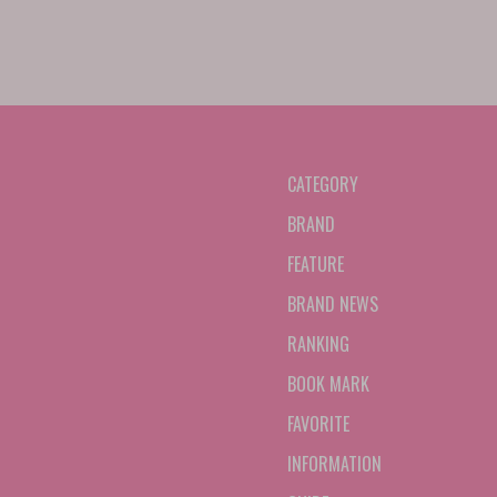
CATEGORY
BRAND
FEATURE
BRAND NEWS
RANKING
BOOK MARK
FAVORITE
INFORMATION