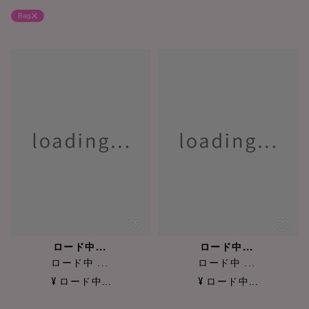
Bag
ロード中...
ロード中...
ロード中 ...
ロード中 ...
¥ ロード中...
¥ ロード中...