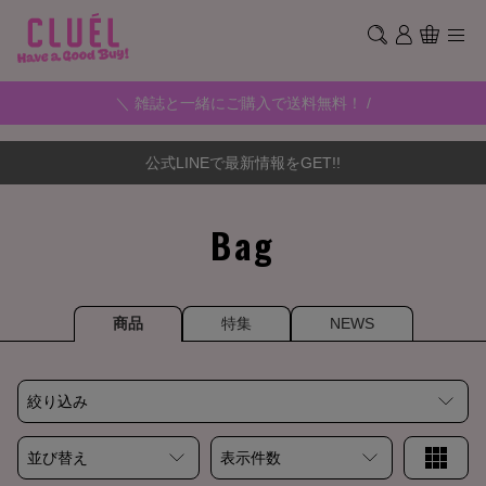
＼ 雑誌と一緒にご購入で送料無料！ /
公式LINEで最新情報をGET!!
Bag
商品
特集
NEWS
絞り込み
並び替え
表示件数