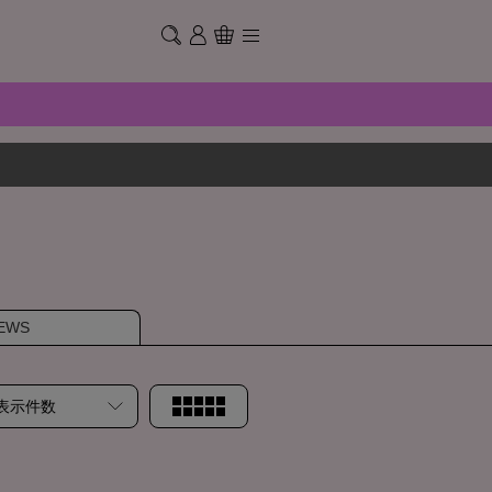
EWS
表示件数