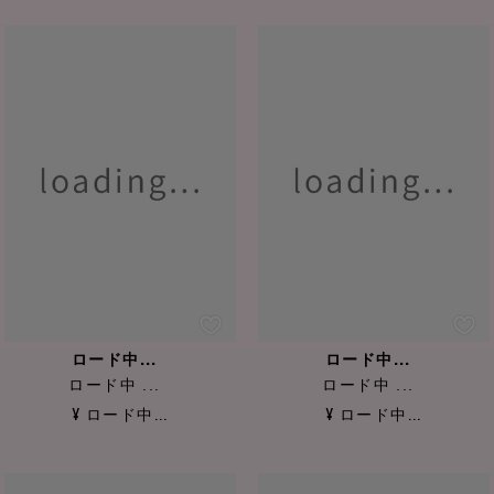
ロード中...
ロード中...
ロード中 ...
ロード中 ...
¥ ロード中...
¥ ロード中...