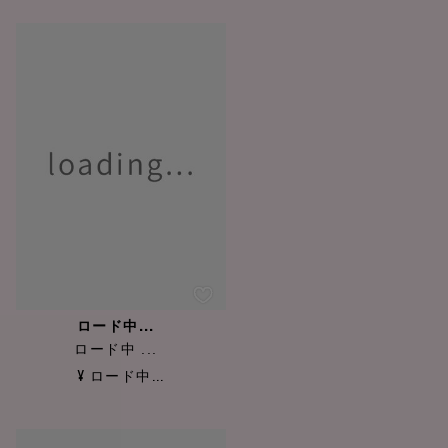
ロード中...
ロード中 ...
¥ ロード中...