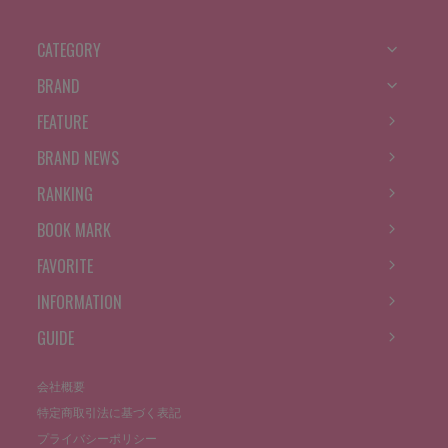
CATEGORY
BRAND
FEATURE
BRAND NEWS
RANKING
BOOK MARK
FAVORITE
INFORMATION
GUIDE
会社概要
特定商取引法に基づく表記
プライバシーポリシー