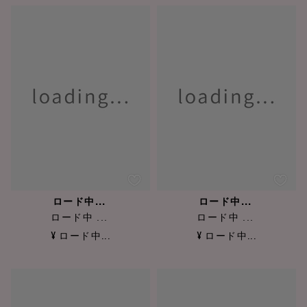
ロード中...
ロード中...
ロード中 ...
ロード中 ...
¥ ロード中...
¥ ロード中...