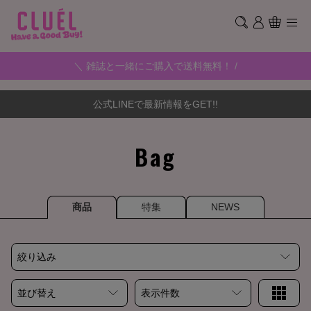
＼ 雑誌と一緒にご購入で送料無料！ /
公式LINEで最新情報をGET!!
Bag
商品
特集
NEWS
絞り込み
並び替え
表示件数