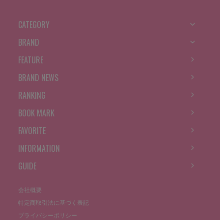
CATEGORY
BRAND
FEATURE
BRAND NEWS
RANKING
BOOK MARK
FAVORITE
INFORMATION
GUIDE
会社概要
特定商取引法に基づく表記
プライバシーポリシー