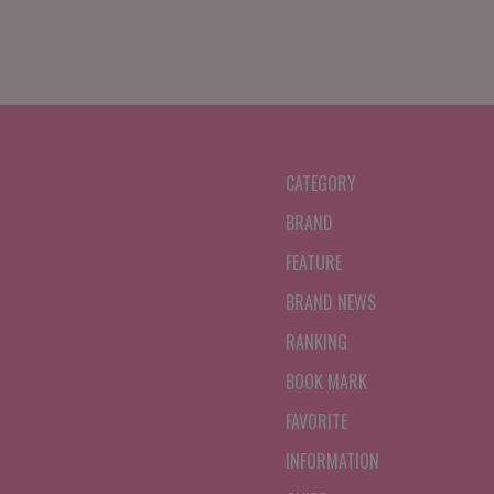
CATEGORY
BRAND
FEATURE
BRAND NEWS
RANKING
BOOK MARK
FAVORITE
INFORMATION