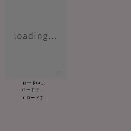
ロード中...
ロード中 ...
¥ ロード中...