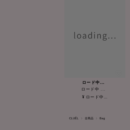
ロード中...
ロード中 ...
¥ ロード中...
CLUÉL
全商品
Bag