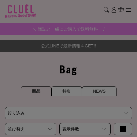
＼ 雑誌と一緒にご購入で送料無料！ /
公式LINEで最新情報をGET!!
Bag
商品
特集
NEWS
絞り込み
並び替え
表示件数