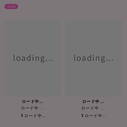
Bag
ロード中...
ロード中...
ロード中 ...
ロード中 ...
¥ ロード中...
¥ ロード中...