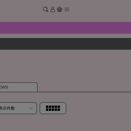
EWS
表示件数