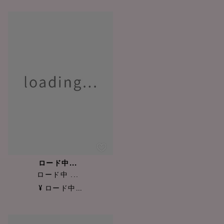
ロード中...
ロード中 ...
¥ ロード中...