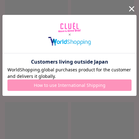
ロード中...
ロード中...
ロード中 ...
ロード中 ...
¥ ロード中...
¥ ロード中...