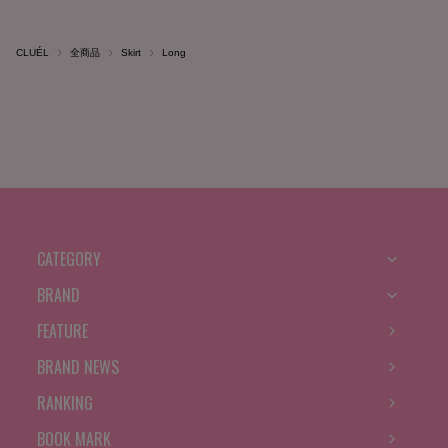
CLUÉL
全商品
Skirt
Long
CATEGORY
BRAND
FEATURE
BRAND NEWS
RANKING
BOOK MARK