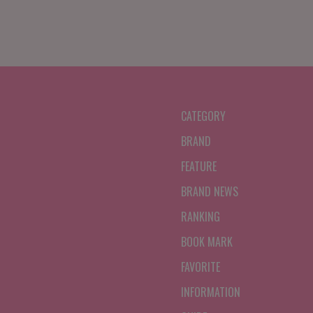
CATEGORY
BRAND
FEATURE
BRAND NEWS
RANKING
BOOK MARK
FAVORITE
INFORMATION