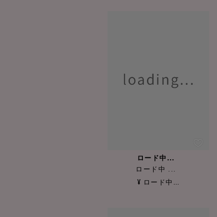
ロード中...
ロード中 ...
¥ ロード中...