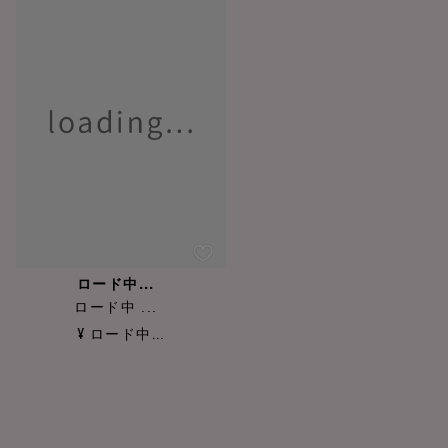
ロード中...
ロード中 ...
¥ ロード中...