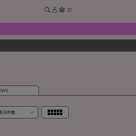
EWS
表示件数