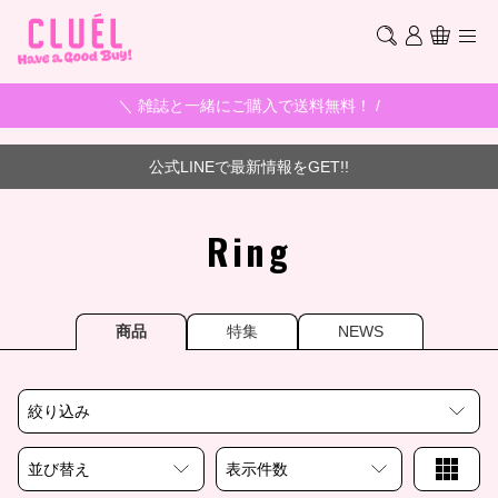
＼ 雑誌と一緒にご購入で送料無料！ /
公式LINEで最新情報をGET!!
Ring
商品
特集
NEWS
絞り込み
並び替え
表示件数