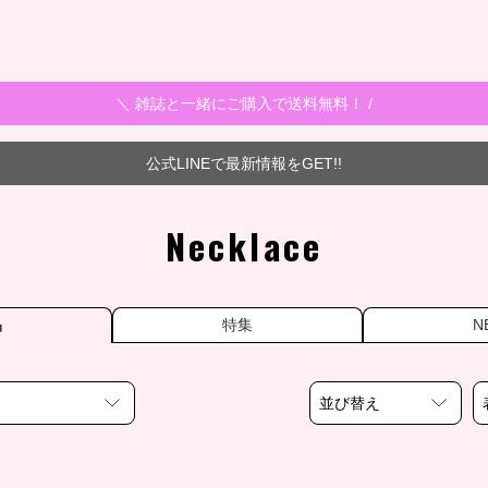
＼ 雑誌と一緒にご購入で送料無料！ /
公式LINEで最新情報をGET!!
Necklace
品
特集
N
並び替え