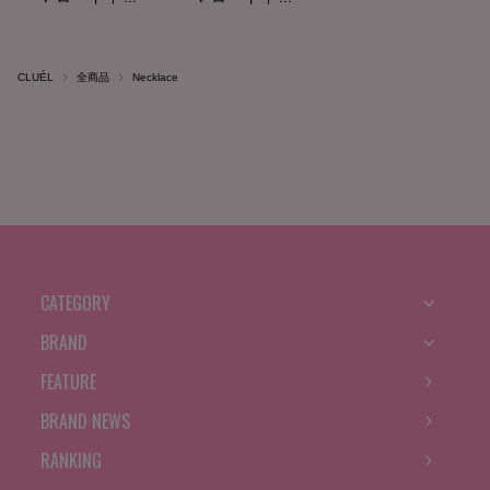
CLUÉL
全商品
Necklace
CATEGORY
BRAND
FEATURE
BRAND NEWS
RANKING