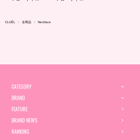
CLUÉL
全商品
Necklace
CATEGORY
BRAND
FEATURE
BRAND NEWS
RANKING