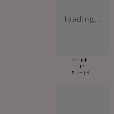
ロード中...
ロード中 ...
¥ ロード中...