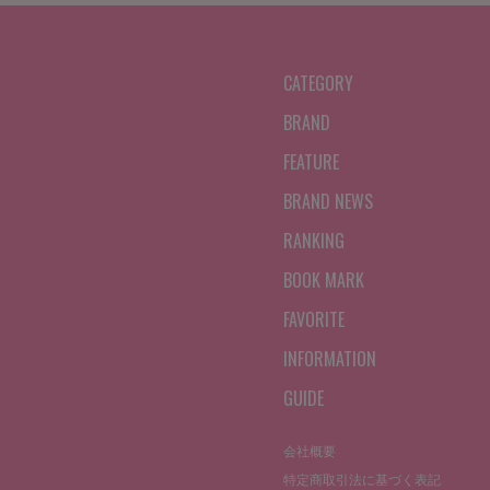
CATEGORY
BRAND
FEATURE
BRAND NEWS
RANKING
BOOK MARK
FAVORITE
INFORMATION
GUIDE
会社概要
特定商取引法に基づく表記