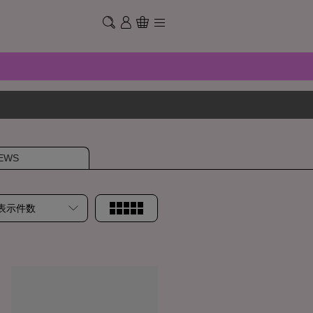
EWS
表示件数