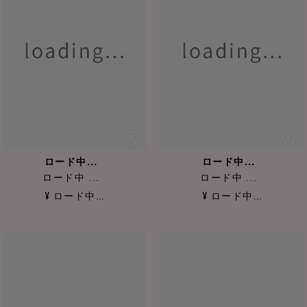
ロード中...
ロード中...
ロード中 ...
ロード中 ...
¥ ロード中...
¥ ロード中...