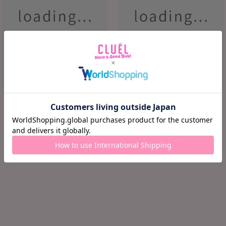
ロード中...
ロード中...
ロード中 ...
ロード中 ...
¥ ロード中...
¥ ロード中...