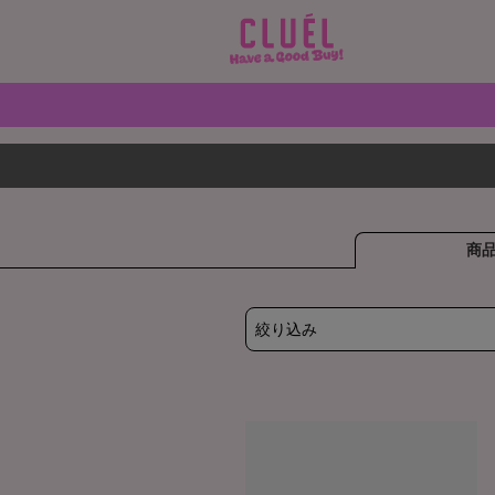
商
絞り込み