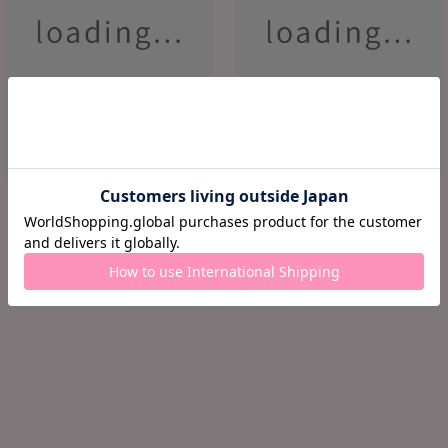
ロード中...
ロード中...
ロード中 ...
ロード中 ...
¥ ロード中...
¥ ロード中...