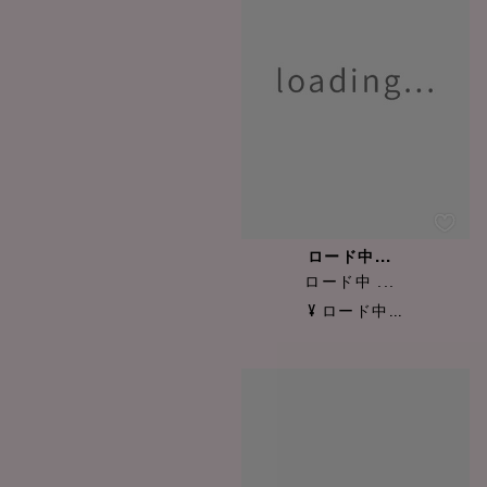
ロード中...
ロード中 ...
¥ ロード中...