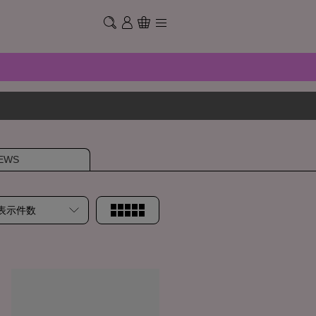
EWS
表示件数